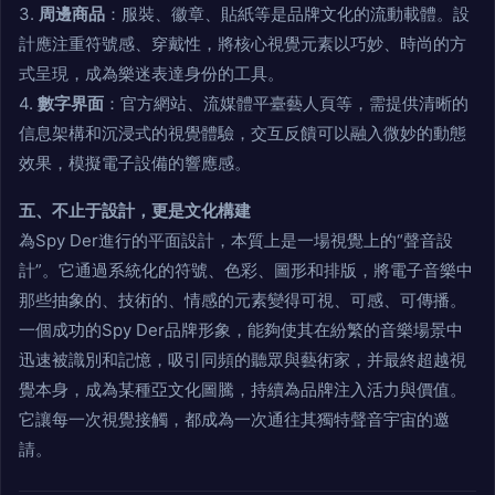
3.
周邊商品
：服裝、徽章、貼紙等是品牌文化的流動載體。設
計應注重符號感、穿戴性，將核心視覺元素以巧妙、時尚的方
式呈現，成為樂迷表達身份的工具。
4.
數字界面
：官方網站、流媒體平臺藝人頁等，需提供清晰的
信息架構和沉浸式的視覺體驗，交互反饋可以融入微妙的動態
效果，模擬電子設備的響應感。
五、不止于設計，更是文化構建
為Spy Der進行的平面設計，本質上是一場視覺上的“聲音設
計”。它通過系統化的符號、色彩、圖形和排版，將電子音樂中
那些抽象的、技術的、情感的元素變得可視、可感、可傳播。
一個成功的Spy Der品牌形象，能夠使其在紛繁的音樂場景中
迅速被識別和記憶，吸引同頻的聽眾與藝術家，并最終超越視
覺本身，成為某種亞文化圖騰，持續為品牌注入活力與價值。
它讓每一次視覺接觸，都成為一次通往其獨特聲音宇宙的邀
請。