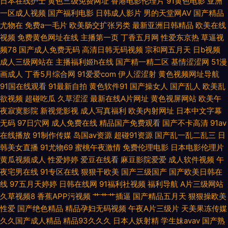
日本在线护士
黄色三级免费网址
香港电影伦理片
91黄色电影
亚洲
一区成人视频
国产福利电影
日韩成人影片
男的天堂网AV
国产精品
永久入口 日本在线不卡一区 伊人大香蕉婷婷 91麻豆蜜桃草莓社区 91污网站
尤物在
免费a一毛片
欧美肠交扩张另类
最新亚洲日韩精品
欧美在线
视频
免费黄色网址在线
主播第一页
丁香五月网
性爱东京热
草逼视
www久久色com 东方影库四虎8848 激情六月天婷婷 另类春色校园亚洲国
频78
国产成人免费无码
高清日韩无码视频
宗和网五月天
日b视频
成人三级网站在
主播福利姬h在线
国产精一精二区
基情涩涩网
51漫
产 影音先锋a级片 91自拍大学生 精品成人中出国产 蜜桃网五月天 人妻无码
画成人
丁香5月综合网
91爱爱com
伊人涩涩射
黄色视频网址导航
91国在线观看
91最新自拍
黄色软件91
国产操女人
国产乱人
欧美乱
久久中文字幕 婷婷五月天se 91超在线视频公开 91在线国内 老湿机导航 精东
欲视频
超碰吃瓜
久草涩涩
最新在线A片网址
黄色视屏网站
欧美午
夜寂寞影院
新视觉影视
成人写真福利
欧美内射网址
日本中文字幕
AV 91色花堂 亚洲欧洲成人在线 青青操社区 吃瓜黑料在线麻烦 黑丝诱惑国产
无码
97日穴网
成人免费在线
精品国产免费观看
国产不卡高清
91av
在线播放
91制作传媒
岛国av资源
超碰91资源
国产乱一乱二乱三
日
欧美变态肛交 日日干日日操电影导航 91女同福利 国产91在线视频看看 欧美
韩美女直播
91尤物69
蜜桃午夜激情
免费伦理电影
日本电影伦理片
黄瓜视频成人
性爱婷婷
爱豆在线看
麻豆影院爱爱
成人软件视频
午
日韩成人精品 色哟哟欧美专区 伊人久久青青草大香蕉 91天堂网址 波多野结
夜宅男在线
91专区在线
狠狠干欧美
国产三级国产
国产欧美日韩在
线
97五月天婷婷
日韩在线网
91福利社视频
福利导航
A片三级网站
衣磁力链接 日韩伦理 91福利导航网站 91自摸 97人妻人人射 黑丝在线喷水播
久草视频8
香蕉APP污视频
艹艹艹插逼
国产精品五月天
狠狠操欧美
性爱
国产绝色精品
精品孕妇无码视频
午夜A片三级片
天美果冻传媒
放 蜜桃网五月天 日韩福利一区 1024美女视频 91入口在线观看 99成人国产
久久国产成人精品
精品93久久久
日本人妖射精
学生妹avav
国产熟