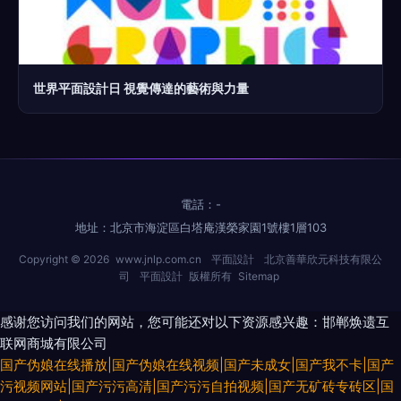
世界平面設計日 視覺傳達的藝術與力量
電話：-
地址：北京市海淀區白塔庵漢榮家園1號樓1層103
Copyright © 2026
www.jnlp.com.cn
平面設計
北京善華欣元科技有限公
司
平面設計
版權所有
Sitemap
感谢您访问我们的网站，您可能还对以下资源感兴趣：邯郸焕遗互
联网商城有限公司
国产伪娘在线播放|国产伪娘在线视频|国产未成女|国产我不卡|国产
污视频网站|国产污污高清|国产污污自拍视频|国产无矿砖专砖区|国