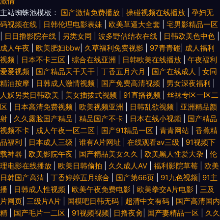
激情
主站蜘蛛池模板：
国产激情免费播放
|
操碰视频在线播放
|
孕妇无
码视频在线
|
日韩伦理电影表妹
|
欧美草逼大全套
|
宅男影精品一区
|
日日撸影院在线
|
另类女同
|
波多野估结衣在线
|
日韩欧美色中色
|
成人午夜
|
欧美肥妇bbw
|
久草福利免费视影
|
97青青碰
|
成人福利
视频
|
日本不卡三区
|
综合在线亚洲
|
日韩欧美在线播放
|
午夜福利
爱爱视频
|
国产精品天干天干
|
丁香五月六月
|
国产在线成人
|
女同
精油按摩
|
日韩成人激情视频
|
国产免费高清视频
|
男女深夜福利
|
人妖另类日韩欧美
|
美女插拔式视频
|
91直播视频
|
丝袜专区一区二
区
|
日本高清免费视频
|
欧美视频亚洲
|
日韩乱欲视频
|
亚洲精品颜
射
|
久久露脸国产精品
|
精品国产不卡
|
日本在线小视频
|
国产精品
视频不卡
|
成人午夜一区二区
|
国产91精品一区
|
青青网站
|
香蕉精
品福利
|
日本成人三级
|
谁有A片网址
|
在线观看av三级
|
91视频下
载神器
|
欧美影院午夜
|
国产精品美女久久
|
欧美黑人性爱大杂
|
伦
理电影在线播放
|
欧美日韩偷拍
|
久久成人AV
|
福利影院草莓
|
欧美
日韩国产高清
|
丁香婷婷五月综合
|
国产第66页
|
91九色视频
|
91主
播
|
日韩成人性视频
|
欧美午夜免费电影
|
欧美拳交A片电影
|
三及
片网页
|
三级片A片
|
国模吧日韩无码
|
超清中文有码
|
国产高清国内
精
|
国产毛片一二区
|
91视频视频
|
日撸夜肏
|
国产妻精品一区
|
久久