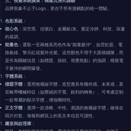
三、視覺系統擴展：構建沉浸式體驗
品牌形象不止于Logo，更在于所有接觸點的統一體驗。
色彩系統
：
核心色
：深空黑、信號白、金屬銀/灰。奠定冷靜、科技、深邃
的基調。
能量色
：選取一至兩種高亮色作為“能量脈沖”，如霓虹藍、電
路板綠、警示紅或紫外光紫。這些顏色不用于大面積鋪陳，而
是作為關鍵信息（如標題、按鈕、視覺焦點）的強調，模擬電
子脈沖的瞬間爆發。
字體系統
：
標題字體
：選用無襯線字體，造型應具有幾何感、未來感，甚
至略帶機械特征（如壓縮的字寬、銳利的轉角）。可考慮定制
一款專屬的顯示字體，增強獨特性。
正文字體
：選擇一款清晰、中性、易讀的無襯線字體，確保在
唱片封套、海報和網頁上的長文本信息可讀性。
圖形與紋理庫
：