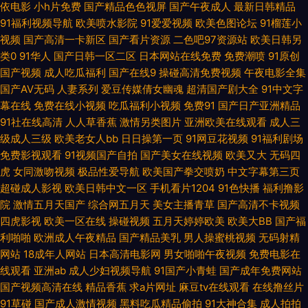
依电影
小h片免费
国产精品色色视屏
国产午夜成人
最新日韩精品
比夜夜干 91瑟瑟CC涩咪 日韩欧美天堂网 九九不卡国产强姦 91视频免费网
91福利视频导航
欧美喷水影院
91爱爱视频
欧美色图论坛
91榴莲小
视频
国产高清一卡新区
国产看片资源
二色吧97资源站
欧美日韩另
址 国产精品超碰久久 国模摸拍 日韩在线精品 一本免费高清无码 91精品妇丝
类0
91华人
国产日韩一区二区
日本网站在线免费
免费潮喷
91原创
国产视频
成人吃瓜福利
国产在线9
操碰高清免费视频
午夜电影全集
袜 91猫先生81部合集 豆花观频在线观看 久久国产精品妞妞影院 日韩床上一
国产AV无码
人妻系列
爱豆传媒倩女幽魂
超清国产剧大全
91中文字
幕在线
免费在线小视频
吃瓜福利小视频
免费91
国产日产亚洲精品
级床上大片 先锋资源天堂av 亚洲无码天堂网 91tv福利 91豆花视频免费在线
91社在线高清
人人草香蕉
激情另类图片
亚洲欧美在线观看
成人三
级成人三级
欧美老女人bb
日日操第一页
91网豆花视频
91福利剧场
观看 操碰在线不卡 黄天堂av 蜜桃伊人久久 欧美性爱人人操 熟女wwwcn 影
免费影视观看
91视频国产自拍
国产美女在线视频
欧美又大
无码四
虎
女同激吻视频
极品性爱导航
欧美国产拳交喷奶
中文字幕第三页
音先锋看素人 91白丝美女视频 91大神最新地址 91入口免费观看 国产SUV精
超碰成人影视
欧美日韩中文一区
手机看片1204
91色快播
福利撸影
院
激情五月天国产
综合网五月天
美女主播青草
国产高清不卡视频
四虎影视
欧美一区在线
操碰视频
五月天婷婷欧美
欧美大BB
国产福
品一区 麻豆51 色五月福利导航 伊人东京热男人 中文字幕188 91超碰碰碰在
利啪啪
欧洲成人午夜精品
国产精品美乳
男人操蜜桃视频
无码射精
网站
18成年人网站
日本高清电影网
男女啪啪午夜视频
免费电影在
线 91色天堂 91网站在线入口 97页国产精品 久久精品高清免费视频 成人电影
线观看
亚洲ab
成人少妇视频导航
91国产小青蛙
国产成年免费网站
国产视频高清在线
精品香蕉
求a片网址
麻豆tv在线观看
在线撸丝片
Av网站 91在线免费观看地址 日韩欧美a片在线观看 五月丁香色图 夜间肏屄
91草碰
国产成人激情视频
黑料吃瓜精品偷拍
91大神合集
成人拍拍