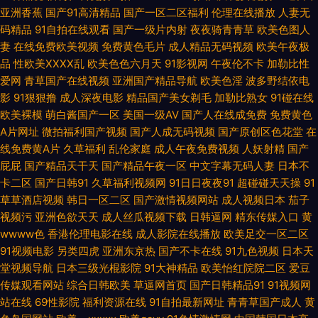
亚洲香蕉
国产91高清精品
国产一区二区福利
伦理在线播放
人妻无
碰人人爱 东方avsss 丁香网五月 国内肏屄在线 极品影院 国产一卡二卡成人
码精品
91自拍在线观看
国产一级片内射
夜夜骑青青草
欧美色图人
妻
在线免费欧美视频
免费黄色毛片
成人精品无码视频
欧美午夜极
内射无码高清 91抖音在线观看 欧日韩成人在线视频 午夜福利电影一区二区
品
性欧美ⅩⅩⅩⅩ乱
欧美色色六月天
91影视网
午夜伦不卡
加勒比性
爱网
青草国产在线视频
亚洲国产精品导航
欧美色淫
波多野结依电
午夜少妇成人导航 51福利视频 91N在线视频 91大神日韩无码 91传媒体 91n
影
91狠狠撸
成人深夜电影
精品国产美女剃毛
加勒比熟女
91碰在线
欧美裸模
萌白酱国产一区
美国一级AV
国产人在线成免费
免费黄色
激情 在线加勒比av 色综合欧美 av在线资源电影 91a视频在线 91精品熟妇视
A片网址
微拍福利国产视频
国产人成无码视频
国产原创区色花堂
在
线免费黄A片
久草福利
乱伦家庭
成人午夜免费视频
人妖射精
国产
频 91新人xh98hx新作 91超碰资源总站 91小仙女思妍 91网站草 AV加勒日欧
屁屁
国产精品天干天
国产精品午夜一区
中文字幕无码人妻
日本不
卡二区
国产日韩91
久草福利视频网
91日日夜夜91
超碰碰天天操
91
www页网页在线观看 狠狠草网站 黄色二级特片 狠狠撸综合 久草在线资源
草草酒店视频
韩日一区二区
国产激情视频网站
成人视频日本
茄子
视频污
亚洲色欲天天
成人丝瓜视频下载
日韩逼网
精东传媒入口
黄
蜜桃网A片免费看 欧洲香蕉av电影 人妻黄址 色九九中文综合 日韩亚色五码
wwww色
香港伦理电影在线
成人影院在线播放
欧美足交一区二区
91视频电影
另类四虎
亚洲东京热
国产不卡在线
91九色视频
日本天
亚洲色图90p 91av青青青 91国产白丝 91黄色操逼网站 91国产原创大香蕉
堂视频导航
日本三级光棍影院
91大神精品
欧美怡红院院二区
爱豆
传媒观看网站
综合日韩欧美
草逼网首页
国产日韩精品91
91视频网
91视频9999 91小视频在线观看 91网址导航 Av午夜蜜桃传媒软件 国产视频
站在线
69性影院
福利资源在线
91自拍最新网址
青青草国产成人
黄