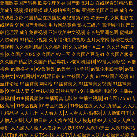
亚洲欧美国产另类
欧美伦理另类
国产刺激对白
在线观看91精品
欧
美成年视频
操碰操揉
成人微拍福利导航
亚洲欧美国产日韩
成年在
线观看免费
岛国精品在线播放
狠狠撸第四色
欧美一页
女同电影在
线观看
91网国产尤物在
毛片网站黄色
狼人三级片
高清男同
国产日
韩伦理淫
成年免费视频
亚洲欧美中文视频
东京热亚洲色图
蜜桃成
人超碰网
91精品小视频
久草福利免费视影
五月天堂网
操碰在线免
费视频
久久福利精品|久久福利社|久久福利一区二区|久久沟沟苍井
空|久久国产2025|久久国产AV一区|久久国产豆花91|久久国产极品|
久久国产精品|久久国产精品爆乳
av老司机福利|AV撸大师影院|av撸
撸色|av撸撸社区|AV鲁啊鲁|av鲁丝一区鲁丝|av乱伦电影天堂|av乱
伦中文|AV乱网站|AV乱淫日韩
91丝袜国产人妻|91丝袜国产视频|91
丝袜论坛|91丝袜美脚网站|91丝袜美女|91丝袜美女视频|91丝袜美
腿|91丝袜人妻|91丝袜视频|91丝袜无码
91主播福利电影|91主播共
享福利|91主播视频|91主播写真电影|91主播性视频|91专区17p|91专
区高清|91专区视频|91专区约熟女|91专区在线
人人九九精品|人人九
九精品视|人人九七|人人看人人|人人看人人搞超碰|人人撸狠狠干|人
人撸人人操|人人撸日韩|人人撸在线|人人摸超碰99
人人澡人人爽人
妻斩|人人澡人人澡人人看添av|人妖TSAV|人妖Ts护士|人妖TS网站|
人妖Ts也有爱|人妖TS在线|人妖TV|人妖操逼人妖|人妖操逼视频
岛