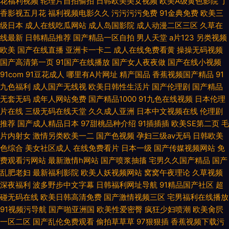
花福利视频
轮理片自拍偷拍
日韩欧美美女视频
欧美A级黄色影院
丁
香影视五月花
福利视频电影久久
污污污污免费
91金典免费
欧美三
级日本
成人在线吃瓜网站
成人岛国影院
成人动漫二区三区
久草在
线最新
日韩精品推荐
国产精品一区自拍
男人天堂
a片123
另类视频
欧美
国产在线直播
亚洲卡一卡二
成人在线免费看黄
操操无码视频
国产高清第一页
91国产在线播放
国产女人夜夜做
国产在线小视频
91com
91豆花成人
哪里有A片网址
精产国品
香蕉视频国产精品
91
九色福利
成人国产无线视
欧美日韩性生活片
国产伦理剧
国产精品
无套无码
成年人网站免费
国产精品1000
91九色在线视频
日本伦理
片在线
三级无码在线天堂
久久成人亚洲
日本中文视频在线
伦理剧
推荐
国产成人精品日本
97甜桃品种介绍
91插插插
欧美SE第二页
毛
片内射女
激情另类欧美一二
国产色视频
孕妇三级av无码
日韩欧美
色综合
美女社区成人
在线免费看片
日本一级
国产传媒视频网站
免
费观看污网站
最新激情h网站
国产喷浆抽搐
宅男久久国产精品
国产
乱肥老妇
最新福利影院
欧美人妖视频网站
窝窝午夜理论
久草视频
深夜福利
波多野步中文字幕
日韩福利网址导航
91精品国产社区
超
碰无码在线
欧美日韩高清免费
国产激情视频三区
宅男福利在线播放
91视频污导航
国产啪亚洲国
欧美性爱密臀
疯狂少妇喷潮
欧美肏屄
一区二区
国产乱伦免费观看
偷拍草草草
97狠狠插
香蕉视频下载污