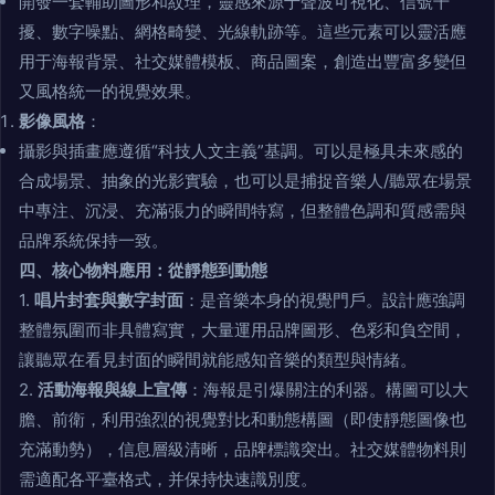
開發一套輔助圖形和紋理，靈感來源于聲波可視化、信號干
擾、數字噪點、網格畸變、光線軌跡等。這些元素可以靈活應
用于海報背景、社交媒體模板、商品圖案，創造出豐富多變但
又風格統一的視覺效果。
影像風格
：
攝影與插畫應遵循“科技人文主義”基調。可以是極具未來感的
合成場景、抽象的光影實驗，也可以是捕捉音樂人/聽眾在場景
中專注、沉浸、充滿張力的瞬間特寫，但整體色調和質感需與
品牌系統保持一致。
四、核心物料應用：從靜態到動態
1.
唱片封套與數字封面
：是音樂本身的視覺門戶。設計應強調
整體氛圍而非具體寫實，大量運用品牌圖形、色彩和負空間，
讓聽眾在看見封面的瞬間就能感知音樂的類型與情緒。
2.
活動海報與線上宣傳
：海報是引爆關注的利器。構圖可以大
膽、前衛，利用強烈的視覺對比和動態構圖（即使靜態圖像也
充滿動勢），信息層級清晰，品牌標識突出。社交媒體物料則
需適配各平臺格式，并保持快速識別度。