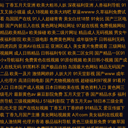
站
丁香五月天亚洲
欧美大粗吊人妖
深夜福利亚洲
人兽福利导航
91
叉叉操小骚逼
成人18视频
欧美大鸡吧
草逼wwww
久草福利免费试
看
岛国国产在线
91人人超碰青青
美女白丝18禁
91肏比
国产三区电
影
国产内射后入在线
黄色网址网站网址
97超在线视
免费视频网站
精品欧美精品v
欧美操碰
欧美二级片网址
精品成人无码视频
男女午
夜福利影院
欧美三级电影
免费黄色网址
成年版快手
日韩福利无码
四虎四房
亚洲AV在线豆花
亚洲区成人
美女黄片免费观看
三级网站
视频网
成人日韩精品
日韩福利专区
欧美二区女同
国产精品一区91
小x导航福利
免费黄色在线视频
91原创视频
欧美日韩小视频
国产成
人在线无码
91黑料不
国产极品自拍
岛国最大色网站
精品无码国产
二品
欧美一及片
激情网婷婷
人妖大片
91天堂影视
国产www
成年
人伦理片
高清日韩电影
国产尤物视频在线
超碰福利97视屏
91看片
入口
日本国产成人视频
日本日韩欧美在线
黄色资料入口
黄色网三
级毛片
最新黄色av
麻豆影院免费
五月天堂丁香
国产精品水多
福利
所导航
三级视频网站J
51福利影院
丁香五月天av
18日本三级全黄
乱伦天堂
国产在线短视频
丁香五月丁香婷婷
91精品又
爱豆传媒下
载
丁香九月国产主播
美女网站视频黄
A片com
美女福利在线观看
狼人激情网
伦理片香港
极品福利导航
黄色三级最新免费
91嫩草国