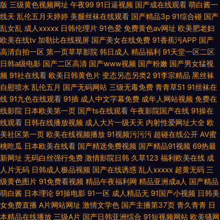
版
三级黄色视频网址
午夜99
91日逼视频
国产成在线观看
萌白酱一
线天
乱伦五月天婷婷
美腿丝袜在线观看
国产精品3p
91综合碰
国产
乱女乱
成人xxxxx
日韩伦理片
91色爱
免费黄色av网址
欧美肥老妇
欧美在线tv
加勒比在线视屏
国产美女在线免费
91香蕉污APP
国产
高清自拍一区
第一页草草影院
韩日成人
精品福利
91天堂一区二区
日韩a级电影
国产二区高清
国产www视频
国产粉嫩
国产男女猛视
频
91社在线看
欧美日韩黄色片
变态另态另类2
91李宗精品
黑丝袜
自慰喷水
乱伦五月
国产无码网站
三级无毒免费
青青草51
91丝袜在
线
91九色在线观看
91插
成人中文字幕免费
成年人网站视频
免费在
线影院
日本欧美第一页
国产ts在线观看
午夜影院国产在线
91操在
线观看
日韩在线播放视频
成人大片一级天天
内射性爱网址大全
欧
美社区第一页
欧美在线视频播放
91视频污污污
超碰在线公开
AV蜜
桃吃瓜
日本欧美在线看
国产精选免费视频
国产精品91视频
69热最
新网址
无码白丝强行免费
激情影院日韩
久草123
福利欧美在线
成
人片无码
日韩成人极品视频
国产在线诱惑
乱人xxxxx
超黄无码
三
级黄色图片
91免费看视频
精品午夜福利网
精品亚洲成a人
国产精品
萌白酱
日本理论
91操电影
91一区
成人精品无
91国产小视频
日韩美
女免费直播
A片网站网址
激情文学色
国产主播第37页
青久青青
日
本精品在线播放
三级A片
国产日韩亚洲综合
91短视频网站
欧美骚网