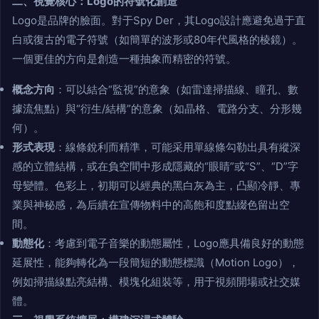
二、視覺核心：Logo的符號化創造
Logo是品牌的臉面。對于Spy Der，其Logo設計應避免過于直
白或復古的電子符號（如簡單的波形或80年代風格的棱鏡）。
一個更佳的方向是創造一種抽象而精密的符號。
概念方向
：可以結合“監視”的意象（如雷達掃描線、瞳孔、數
據流焦點）與“衍生/結構”的意象（如晶格、電路分支、分形幾
何）。
形式表現
：線條銳利而精準，可能采用單線條勾勒出具有縱深
感的立體結構，或在負空間中形成隱藏的“眼睛”或“S”、“D”字
母變體。色彩上，初期可以經典的黑白灰為主，凸顯冷靜、專
業與神秘感，為后續在宣傳物料中的高飽和度點綴色留出空
間。
動態化
：考慮到電子音樂的動態屬性，Logo應具備良好的動態
延展性，能夠轉化為一段簡短的動態標識（Motion Logo），
例如掃描線點亮結構、模塊化組裝等，用于視頻開場或社交媒
體。