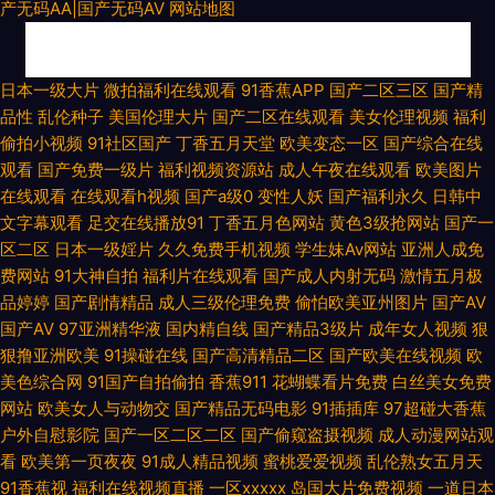
产无码AA|国产无码AV
网站地图
91狼友视频 91破解版免费官网入口 日韩九七 亚洲东方aV色图 国产福利导视
日本一级大片
微拍福利在线观看
91香蕉APP
国产二区三区
国产精
品性
乱伦种子
美国伦理大片
国产二区在线观看
美女伦理视频
福利
频导航 免费在线观看色色网站 青青草原综合网 五月花电影av 影音先锋资源
偷拍小视频
91社区国产
丁香五月天堂
欧美变态一区
国产综合在线
观看
国产免费一级片
福利视频资源站
成人午夜在线观看
欧美图片
乱 91婷婷西瓜 亚洲欧洲成人在线 久久不卡网站 一本道色导航 91超碰 97热
在线观看
在线观看h视频
国产a级0
变性人妖
国产福利永久
日韩中
文字幕观看
足交在线播放91
丁香五月色网站
黄色3级抢网站
国产一
久久 传媒在线入口免费 激情小说亚洲视频网站 深爱激情海角社区 午夜福利
区二区
日本一级婬片
久久免费手机视频
学生妹Av网站
亚洲人成免
费网站
91大神自拍
福利片在线观看
国产成人内射无码
激情五月极
导航网 狠狠美乳插 欧美日韩成人国产 日韩性爱全网址 污污色色的视频在线
品婷婷
国产剧情精品
成人三级伦理免费
偷怕欧美亚州图片
国产AV
国产AV
97亚洲精华液
国内精自线
国产精品3级片
成年女人视频
狠
看 91不用下载 91精选足胶黄色视频 91免费在线观看网站 91网页免费在线观
狠撸亚洲欧美
91操碰在线
国产高清精品二区
国产欧美在线视频
欧
美色综合网
91国产自拍偷拍
香蕉911
花蝴蝶看片免费
白丝美女免费
看 五月婷婷激情网 先锋影音资源玖玖AV 在线观看片a不卡 91换妻 91免费在
网站
欧美女人与动物交
国产精品无码电影
91插插库
97超碰大香蕉
户外自慰影院
国产一区二区二区
国产偷窥盗摄视频
成人动漫网站观
线看 91丝袜拍拍 91香蕉视频亚洲最新 av在线不卡影院 AV无码波多野 95超
看
欧美第一页夜夜
91成人精品视频
蜜桃爱爱视频
乱伦熟女五月天
91香蕉视
福利在线视频直播
一区xxxxx
岛国大片免费视频
一道日本