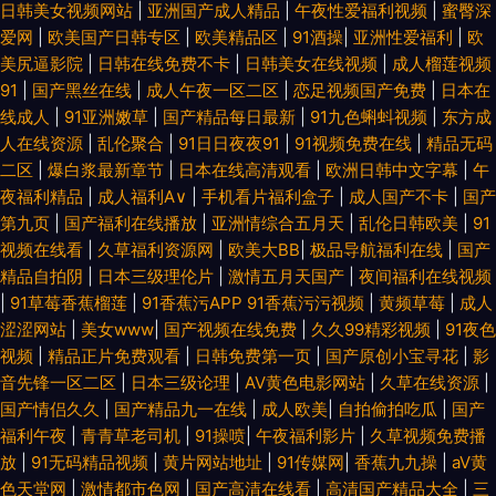
日韩美女视频网站
|
亚洲国产成人精品
|
午夜性爱福利视频
|
蜜臀深
爱网
|
欧美国产日韩专区
|
欧美精品区
|
91酒操
|
亚洲性爱福利
|
欧
美尻逼影院
|
日韩在线免费不卡
|
日韩美女在线视频
|
成人榴莲视频
91
|
国产黑丝在线
|
成人午夜一区二区
|
恋足视频国产免费
|
日本在
线成人
|
91亚洲嫩草
|
国产精品每日最新
|
91九色蝌蚪视频
|
东方成
人在线资源
|
乱伦聚合
|
91日日夜夜91
|
91视频免费在线
|
精品无码
二区
|
爆白浆最新章节
|
日本在线高清观看
|
欧洲日韩中文字幕
|
午
夜福利精品
|
成人福利A∨
|
手机看片福利盒子
|
成人国产不卡
|
国产
第九页
|
国产福利在线播放
|
亚洲情综合五月天
|
乱伦日韩欧美
|
91
视频在线看
|
久草福利资源网
|
欧美大BB
|
极品导航福利在线
|
国产
精品自拍阴
|
日本三级理伦片
|
激情五月天国产
|
夜间福利在线视频
|
91草莓香蕉榴莲
|
91香蕉污APP 91香蕉污污视频
|
黄频草莓
|
成人
涩涩网站
|
美女www
|
国产视频在线免费
|
久久99精彩视频
|
91夜色
视频
|
精品正片免费观看
|
日韩免费第一页
|
国产原创小宝寻花
|
影
音先锋一区二区
|
日本三级论理
|
AV黄色电影网站
|
久草在线资源
|
国产情侣久久
|
国产精品九一在线
|
成人欧美
|
自拍偷拍吃瓜
|
国产
福利午夜
|
青青草老司机
|
91操喷
|
午夜福利影片
|
久草视频免费播
放
|
91无码精品视频
|
黄片网站地址
|
91传媒网
|
香蕉九九操
|
aV黄
色天堂网
|
激情都市色网
|
国产高清在线看
|
高清国产精品大全
|
三