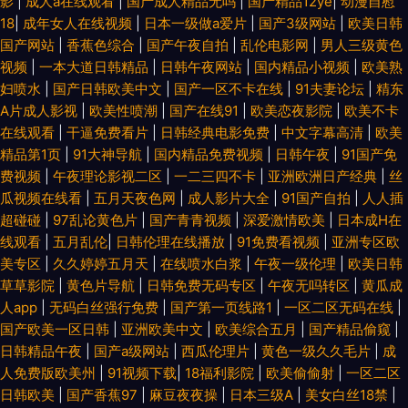
影
|
成人a在线观看
|
国产成人精品无吗
|
国产精品12ye
|
动漫自慰
18
|
成年女人在线视频
|
日本一级做a爱片
|
国产3级网站
|
欧美日韩
国产网站
|
香蕉色综合
|
国产午夜自拍
|
乱伦电影网
|
男人三级黄色
视频
|
一本大道日韩精品
|
日韩午夜网站
|
国内精品小视频
|
欧美熟
妇喷水
|
国产日韩欧美中文
|
国产一区不卡在线
|
91夫妻论坛
|
精东
A片成人影视
|
欧美性喷潮
|
国产在线91
|
欧美恋夜影院
|
欧美不卡
在线观看
|
干逼免费看片
|
日韩经典电影免费
|
中文字幕高清
|
欧美
精品第1页
|
91大神导航
|
国内精品免费视频
|
日韩午夜
|
91国产免
费视频
|
午夜理论影视二区
|
一二三四不卡
|
亚洲欧洲日产经典
|
丝
瓜视频在线看
|
五月天夜色网
|
成人影片大全
|
91国产自拍
|
人人插
超碰碰
|
97乱论黄色片
|
国产青青视频
|
深爱激情欧美
|
日本成H在
线观看
|
五月乱伦
|
日韩伦理在线播放
|
91免费看视频
|
亚洲专区欧
美专区
|
久久婷婷五月天
|
在线喷水白浆
|
午夜一级伦理
|
欧美日韩
草草影院
|
黄色片导航
|
日韩免费无码专区
|
午夜无吗转区
|
黄瓜成
人app
|
无码白丝强行免费
|
国产第一页线路1
|
一区二区无码在线
|
国产欧美一区日韩
|
亚洲欧美中文
|
欧美综合五月
|
国产精品偷窥
|
日韩精品午夜
|
国产a级网站
|
西瓜伦理片
|
黄色一级久久毛片
|
成
人免费版欧美州
|
91视频下载
|
18福利影院
|
欧美偷偷射
|
一区二区
日韩欧美
|
国产香蕉97
|
麻豆夜夜操
|
日本三级A
|
美女白丝18禁
|