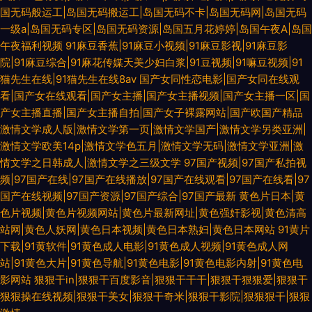
国无码般运工|岛国无码搬运工|岛国无码不卡|岛国无码网|岛国无码
一级a|岛国无码专区|岛国无码资源|岛国五月花婷婷|岛国午夜A|岛国
午夜福利视频
91麻豆香蕉|91麻豆小视频|91麻豆影视|91麻豆影
院|91麻豆综合|91麻花传媒天美少妇白浆|91豆视频|91嘛豆视频|91
猫先生在线|91猫先生在线8av
国产女同性恋电影|国产女同在线观
看|国产女在线观看|国产女主播|国产女主播视频|国产女主播一区|国
产女主播直播|国产女主播自拍|国产女子裸露网站|国产欧国产精品
激情文学成人版|激情文学第一页|激情文学国产|激情文学另类亚洲|
激情文学欧美14p|激情文学色五月|激情文学无码|激情文学亚洲|激
情文学之日韩成人|激情文学之三级文学
97国产视频|97国产私拍视
频|97国产在线|97国产在线播放|97国产在线观看|97国产在线看|97
国产在线视频|97国产资源|97国产综合|97国产最新
黄色片日本|黄
色片视频|黄色片视频网站|黄色片最新网址|黄色强奸影视|黄色清高
站网|黄色人妖网|黄色日本视频|黄色日本熟妇|黄色日本网站
91黄片
下载|91黄软件|91黄色成人电影|91黄色成人视频|91黄色成人网
站|91黄色大片|91黄色导航|91黄色电影|91黄色电影内射|91黄色电
影网站
狠狠干in|狠狠干百度影音|狠狠干干干|狠狠干狠狠爱|狠狠干
狠狠操在线视频|狠狠干美女|狠狠干奇米|狠狠干影院|狠狠狠干|狠狠