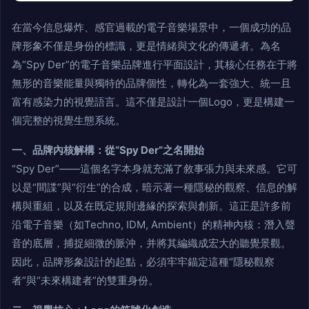
在當今信息爆炸、感官過載的電子音樂場景中，一個成功的品
牌形象不僅是身份的標識，更是情緒與文化的傳遞者。為名
為“Spy Der”的電子音樂品牌進行平面設計，其核心任務在于將
無形的音樂能量與獨特的品牌個性，轉化為一套強大、統一且
富有感染力的視覺語言。這不僅是設計一個Logo，更是構建一
個完整的視覺生態系統。
一、品牌內核解構：從“Spy Der”之名開始
“Spy Der”——這個名字本身就充滿了敘事張力與未來感。它可
以是“間諜”與“衍生”的合成，暗示著一種隱秘的觀察、信息的解
構與重組，以及在既定規則邊緣的探索與創新。這正是許多前
沿電子音樂（如Techno, IDM, Ambient）的精神內核：潛入聲
音的底層，捕捉細微的脈沖，并將其編織成宏大的聽覺景觀。
因此，品牌形象設計的起點，必須牢牢錨定這種“隱秘觀察
者”與“未來構建者”的雙重身份。