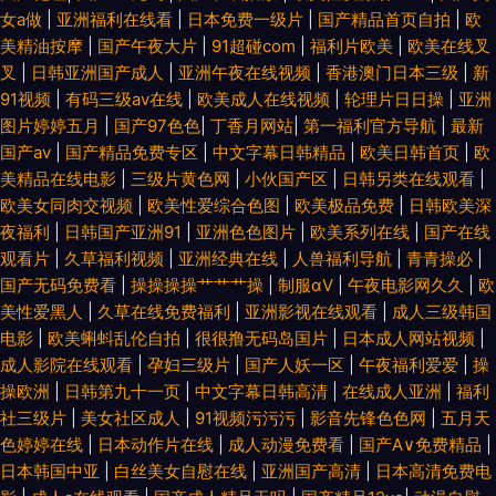
女a做
|
亚洲福利在线看
|
日本免费一级片
|
国产精品首页自拍
|
欧
美精油按摩
|
国产午夜大片
|
91超碰com
|
福利片欧美
|
欧美在线叉
叉
|
日韩亚洲国产成人
|
亚洲午夜在线视频
|
香港澳门日本三级
|
新
91视频
|
有码三级av在线
|
欧美成人在线视频
|
轮理片日日操
|
亚洲
图片婷婷五月
|
国产97色色
|
丁香月网站
|
第一福利官方导航
|
最新
国产av
|
国产精品免费专区
|
中文字幕日韩精品
|
欧美日韩首页
|
欧
美精品在线电影
|
三级片黄色网
|
小伙国产区
|
日韩另类在线观看
|
欧美女同肉交视频
|
欧美性爱综合色图
|
欧美极品免费
|
日韩欧美深
夜福利
|
日韩国产亚洲91
|
亚洲色色图片
|
欧美系列在线
|
国产在线
观看片
|
久草福利视频
|
亚洲经典在线
|
人兽福利导航
|
青青操必
|
国产无码免费看
|
操操操操艹艹艹操
|
制服αV
|
午夜电影网久久
|
欧
美性爱黑人
|
久草在线免费福利
|
亚洲影视在线观看
|
成人三级韩国
电影
|
欧美蝌蚪乱伦自拍
|
很很撸无码岛国片
|
日本成人网站视频
|
成人影院在线观看
|
孕妇三级片
|
国产人妖一区
|
午夜福利爱爱
|
操
操欧洲
|
日韩第九十一页
|
中文字幕日韩高清
|
在线成人亚洲
|
福利
社三级片
|
美女社区成人
|
91视频污污污
|
影音先锋色色网
|
五月天
色婷婷在线
|
日本动作片在线
|
成人动漫免费看
|
国产A∨免费精品
|
日本韩国中亚
|
白丝美女自慰在线
|
亚洲国产高清
|
日本高清免费电