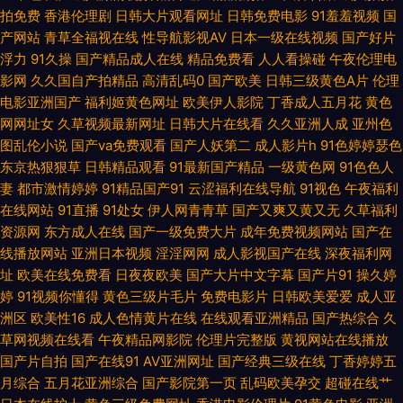
拍免费
香港伦理剧
日韩大片观看网址
日韩免费电影
91羞羞视频
国
免费 51性情网网站 91豆花成人视频 成人毛片网 黑丝AV 久久看久久 日本成
产网站
青草全福视在线
性导航影视AV
日本一级在线视频
国产好片
浮力
91久操
国产精品成人在线
精品免费看
人人看操碰
午夜伦理电
人在线观看一区 在线观看淫藏漫阁入口 91抖音官网 91玖玖 91视频首页入口
影网
久久国自产拍精品
高清乱码0
国产欧美
日韩三级黄色A片
伦理
电影亚洲国产
福利姬黄色网址
欧美伊人影院
丁香成人五月花
黄色
超碰9人妻 亚洲一区二区蜜桃 91噜在线观看 www久久最新 豆花二区 久槽影
网网址女
久草视频最新网址
日韩大片在线看
久久亚洲人成
亚州色
图乱伦小说
国产va免费观看
国产人妖第二
成人影片h
91色婷婷瑟色
院 免费三级成人网址 青娱乐国产十区 日韩一级TV 亚洲性在线 97成人资源
东京热狠狠草
日韩精品观看
91最新国产精品
一级黄色网
91色色人
妻
都市激情婷婷
91精品国产91
云涩福利在线导航
91视色
午夜福利
站护士 国产熟女91 久久品精人 欧美伦15P 先锋无码中文 在线观看你懂得 91
在线网站
91直播
91处女
伊人网青青草
国产又爽又黄又无
久草福利
资源网
东方成人在线
国产一级免费大片
成年免费视频网站
国产在
鲁视频 白浆AV导航 国产熟女日逼视频一区 色综日韩视频 综合涩久久 91探花
线播放网站
亚洲日本视频
淫淫网网
成人影视国产在线
深夜福利网
址
欧美在线免费看
日夜夜欧美
国产大片中文字幕
国产片91
操久婷
在线观 AV不卡电影网站 国产91色在线观看 老司机成人福利导航 日韩无码不
婷
91视频你懂得
黄色三级片毛片
免费电影片
日韩欧美爱爱
成人亚
洲区
欧美性16
成人色情黄片在线
在线观看亚洲精品
国产热综合
久
卡性爱电影 香蕉视频abb 91无码福利视频 第一福利网站 久久精品网一区 欧
草网视频在线看
午夜精品网影院
伦理片完整版
黄视网站在线播放
国产片自拍
国产在线91
AV亚洲网址
国产经典三级在线
丁香婷婷五
美色久精品 日韩无码无卡 午夜福利视频站 尤物视频91 91福利视频广场 91社
月综合
五月花亚洲综合
国产影院第一页
乱码欧美孕交
超碰在线艹