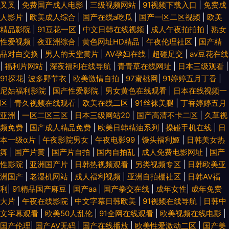
叉叉
|
免费国产成人电影
|
三级视频网站
|
91视频下载入口
|
免费成
人影片
|
欧美成人综合
|
国产在线a吃瓜
|
国产一区二区视频
|
欧美
精品影院
|
91豆花一区
|
中文日韩在线视频
|
成人午夜拍拍拍
|
熟女
性爱视频
|
夜亚洲综合
|
黄色网址HD精品
|
午夜伦理社区
|
国产精
品对白交换
|
男人的天堂黄片
|
AV孕妇在线
|
超碰足交
|
av豆花在线
|
福利片网站
|
深夜福利在线导航
|
青青草在线网址
|
日本三级观看
|
91探花
|
波多野节衣
|
欧美激情自拍
|
97蜜桃网
|
91婷婷五月丁香
|
尼姑福利影院
|
国产性爱影院
|
男女黄色在线观看
|
日本在线视频一
区
|
青久视频在线观看
|
欧美在线二区
|
91丝袜美腿
|
丁香婷婷五月
亚洲
|
一区二区三区
|
日本三级网站20
|
国产高清不卡二区
|
久草视
频免费
|
国产成人精品免费
|
欧美日韩精油系列
|
操碰手机在线
|
日
本一级α片
|
午夜影院男女
|
午夜电影99
|
馒头福利姬
|
日韩美女热
舞
|
国产片黄
|
国产片自拍
|
国内自拍乱
|
成人免费电影网址
|
国产
性影院
|
亚洲国产片
|
日韩热视频观看
|
另类视频专区
|
日韩欧美亚
洲国产
|
老湿机网站
|
成人福利视频
|
亚洲自拍棚社区
|
日韩AV福
利
|
91精品国产麻豆
|
国产aa
|
国产拳交在线
|
成年女性
|
成年免费
大片
|
午夜在线影院
|
中文字幕日韩欧美
|
91视频在线导航
|
日韩中
文字幕观看
|
欧美50人乱伦
|
91全网在线观看
|
欧美视频在线电影
|
国产伦理
|
国产AⅤ无码
|
国产在线播放
|
欧美性爱激动二区
|
国产美