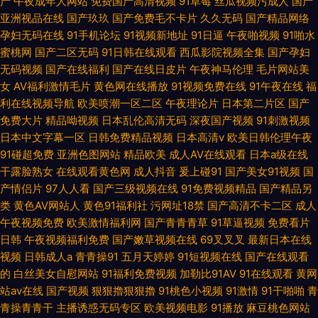
产
午夜成年人网站
免费国产高清视频
91草莓
丝瓜视频污成人
国产
亚洲视品在线
国产玖玖
国产免费毛不卡片
久久无码
国产精品网络
孕妇无码在线
91手机论坛
91视频新地址
91日逼
午夜啪视频
91啪水
蜜桃网
国产二区无码
91日韩在线观看
西瓜影院视频全集
国产孕妇
无码视频
国产在线福利
国产在线日皮片
午夜神马伦理
毛片网站美
女
AV福利激情毛片
黄色网在线播放
91视频免费在线
91午夜在线
福
利在线视频导航
欧美喷潮一区二区
午夜理论片
日本第二片区
国产
免费大片
精品呦视频
日本乱伦高清无码
深夜国产视频
91刺激视频
日本中文字幕一区
日韩免费精品视频
日本高清v
欧美日韩伦理午夜
91碰超免费
亚洲色图网站
精品欧美
成人AV在线观看
日本a级在线
干露脸熟女
在线观看黄色网
成人抖音
爰上碰91
国产美女91视频
国
产情侣片
97人人看
国产三级视频在线
91免费视频精品
国产精品另
类
黄色AV网站人
黄色91福利社
污网址18禁
国产高清不卡二区
成人
午夜视频免费
欧美激情福利网
国产青青青草
91草逼视频
免费看片
日韩
午夜视频福利免费
国产嫩草视频在线
69叉叉叉
最新日本在线
视频
日韩成人a
青青操91
五月天婷婷
91短视频在线
国产在线观看
的
白丝美女自慰网站
91福利免费视频
加勒比91AV
91在线观看
黄网
站av在线
国产视频
狠狠擼狠狠擼
91桃色小视频
91激情
91干啪啪
青
青操青青干
主播诱惑无码专区
欧美视频电影
91播放
麻豆桃色网站