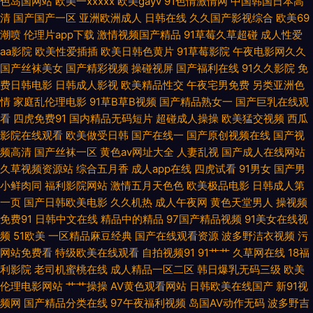
色岛国网站
欧美一xxxxx
欧美gayv
91色情激情网
中国韩国日本高
99 韩国福利一区二区 精品婷婷香蕉久久网 久久国产熟女精品 日本成人在线
清
国产国产一区
亚洲欧洲成人
日韩在线
久久国产影视综合
欧美69
潮喷
伦理片app下载
激情视频国产精品
91草莓久草超碰
成人性爱
观看一区 天堂色淫v网站 五月婷婷六月花 亚洲国产精品黄色 91草逼视频网
aa影院
欧美性爱插插
欧美日韩色黄片
91草莓影院
午夜电影网久久
国产丝袜美女
国产精彩视频
操碰视屏
国产福利在线
91久久影院
免
91精东黄色 91最新发布 爱草超碰人人网 国产精久久 久久草视频福利 久久青
费日韩电影
日韩成人影视
欧美精品性交
午夜宅男免费
另类亚洲色
情
家庭乱伦理电影
91草B草B视频
国产精品熟女一
国产巨乳在线观
看
四虎免费91
国内精品无码短片
超碰成人操操
欧美猛交视频
西瓜
青草操比较换 免费18 欧美性生活BB片 先锋在线资源网 最新高清无码专区
影院在线观看
欧美做受日韩
国产在线一
国产原创视频在线
国产视
频高清
国产丝袜一区
黄色av网址大全
人妻乱视
国产成人在线网站
91福利啪 91福利论坛在线观看 92超碰自拍 www超碰蜜桃 福利人妻导航 九
久草视频资源站
综合五月香
成人app在线
四虎试看
91男女
国产男
小鲜肉同
福利影院网站
激情五月天色色
欧美极品电影
日韩成人第
九久久国产精品 日韩视频一类 91磁力 老牛五月天色 男人的天堂性爱图 91麻
一页
国产日韩欧美电影
久久机热
成人午夜网
黄色天堂男人
操视频
免费91
日韩中文在线
精品中的精品
97国产精品视频
91美女在线视
豆蜜桃草莓社区 91大神合集在线 女同扣逼 91熟妇 人妻美女系列视频 avav
频
51欧美
一区精品麻豆经典
国产在线观看资源
波多野洁衣视频
污
网站免费看
特级欧美在线观看
自拍视频91
91艹艹
久草网在线
18福
福利 国产精品婷婷久久 九一传媒 久久国产秒 色婷婷原网址 东方av黄色免费
利影院
老司机蜜桃在线
成人精品一区二区
韩日爆乳无码三级
欧美
伦理电影网站
艹艹操操
AV黄色观看网站
日韩欧美在线国产
新91视
91大香蕉精东麻豆 尤物无码免费观看 亚洲国产艹艹网站 亚洲色第一页 加勒
频网
国产精品分类在线
97午夜福利视频
岛国AV动作无码
波多野吉