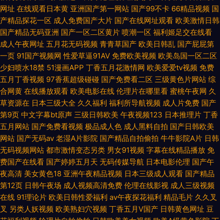
网址
在线观看日本黄
亚洲国产第一网站
国产99不卡
66精品视频
国
蝌蚪 91网址在线观看视频 福利片偷拍二区 久久超碰人人操
产精品探花一区
成人免费国产大片
国产在线网址观看
欧美激情日韩
国产精品无码亚洲
国产一区二区黄片
喷潮一区
福利姬足交在线看
成人午夜网址
五月花无码视频
青青草国产
欧美日韩乱
国产屁屁第
一页
91国产视频网
性爱草逼91AV
免费欧美视频
欧美岛国一区二区
少妇喷水18禁
51漫画APP
丁香五月花激情网
欧美爱爱tv视频
免费
五月丁香视频
97香蕉超级碰碰
国产免费看二区
三级黄色片网站
综
合网黄
在线播放观看
欧美电影在线
伦理片在哪里看
蜜桃午夜网
久
草资源在
日本三级大全
久久福利
福利所导航视频
成人片免费
国产
第9页
中文字幕bt原声
三级日韩欧美
午夜视频123
日本推理片
丁香
五月网站
国产免费看视频
极品成人色
成人黑料自拍
国产日韩欧美
网站
国产无码av
老湿A片影院
国产精品自拍偷拍
牛牛影院A片
日韩
无码视频网站
都市激情变态另类
男女91视频
字幕在线精品播放
免
费国产在线看
国产婷婷五月天
无码传媒导航
日本电影伦理
国产午
夜高清
美女黄色18
亚洲午夜精品视频
日本三级成人观看
国产精品
第12页
日韩午夜场
成人视频高清免费
伦理在线影视
成人三级视频
在线
91理论片
欧美日韩性爱福利
av午夜探花福利
精品毛片
久久叉
叉
另类人妖视频
欧美熟妇穴视频
丁香五月V国产
日韩黄色网址
豆