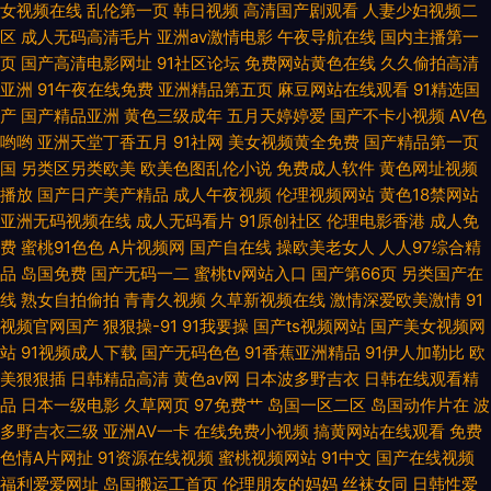
女视频在线
乱伦第一页
韩日视频
高清国产剧观看
人妻少妇视频二
精品视频 欧美日韩三级网址 影音先锋亚洲电影18 92看看福利视频 大香蕉
区
成人无码高清毛片
亚洲av激情电影
午夜导航在线
国内主播第一
页
国产高清电影网址
91社区论坛
免费网站黄色在线
久久偷拍高清
9999 精东影视导航 俺也去激情网 色呦呦丁香十月 a片污在线国产精品 韩日
亚洲
91午夜在线免费
亚洲精品第五页
麻豆网站在线观看
91精选国
产
国产精品亚洲
黄色三级成年
五月天婷婷爱
国产不卡小视频
AV色
AV一本 人妻福利95 亚洲不卡a 天天干天天上 成人国外av 狼人干99大香蕉
哟哟
亚洲天堂丁香五月
91社网
美女视频黄全免费
国产精品第一页
国
另类区另类欧美
欧美色图乱伦小说
免费成人软件
黄色网址视频
播放
国产日产美产精品
成人午夜视频
伦理视频网站
黄色18禁网站
三级网址国产 伊人院入口一二三 成人精品av 日本色图一本道 91porn蝌蚪
亚洲无码视频在线
成人无码看片
91原创社区
伦理电影香港
成人免
费
蜜桃91色色
A片视频网
国产自在线
操欧美老女人
人人97综合精
91人妻人人操人人 福利AV网站 久操视频在线观看 青青草人与兽资源站 先锋
品
岛国免费
国产无码一二
蜜桃tv网站入口
国产第66页
另类国产在
线
熟女自拍偷拍
青青久视频
久草新视频在线
激情深爱欧美激情
91
资源亚洲无码 91传媒免费网站 91视频入口福利姬 大香蕉综合色网 九1网页
视频官网国产
狠狠操-91
91我要操
国产ts视频网站
国产美女视频网
站
91视频成人下载
国产无码色色
91香蕉亚洲精品
91伊人加勒比
欧
成人 欧美综合在线123 先锋AV资源网 91传媒蜜桃传媒 91手机在线视频观看
美狠狠插
日韩精品高清
黄色av网
日本波多野吉衣
日韩在线观看精
品
日本一级电影
久草网页
97免费艹
岛国一区二区
岛国动作片在
波
伪娘色情 91私拍 成人午夜福利视频网 日韩成人黄色免费av 亚洲自蔚 91黄色
多野吉衣三级
亚洲AV一卡
在线免费小视频
搞黄网站在线观看
免费
色情A片网扯
91资源在线视频
蜜桃视频网站
91中文
国产在线视频
在线观看 草豆网资源福利 美日欧一本道 五月国产精品久久 91超碰在线成人
福利爱爱网址
岛国搬运工首页
伦理朋友的妈妈
丝袜女同
日韩性爱