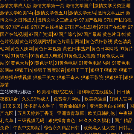
激情文学成人版|激情文学第一页|激情文学国产|激情文学另类亚洲|
激情文学欧美14p|激情文学色五月|激情文学无码|激情文学亚洲|激
情文学之日韩成人|激情文学之三级文学
97国产视频|97国产私拍视
频|97国产在线|97国产在线播放|97国产在线观看|97国产在线看|97
国产在线视频|97国产资源|97国产综合|97国产最新
黄色片日本|黄
色片视频|黄色片视频网站|黄色片最新网址|黄色强奸影视|黄色清高
站网|黄色人妖网|黄色日本视频|黄色日本熟妇|黄色日本网站
91黄片
下载|91黄软件|91黄色成人电影|91黄色成人视频|91黄色成人网
站|91黄色大片|91黄色导航|91黄色电影|91黄色电影内射|91黄色电
影网站
狠狠干in|狠狠干百度影音|狠狠干干干|狠狠干狠狠爱|狠狠干
狠狠操在线视频|狠狠干美女|狠狠干奇米|狠狠干影院|狠狠狠干|狠狠
激情
主站蜘蛛池模板：
欧美福利影院在线
|
福利导航在线播放
|
日日插
夜夜综合
|
久久99热成人
|
免费看片网站
|
欧美操逼逼
|
好男人官网
|
91叉叉叉
|
波多野吉衣种子
|
青青偷拍综合
|
亚洲欧美自拍视频
|
国
产九区
|
五月天婷婷丁香花
|
亚洲青青草原
|
欧美日韩乱伦
|
午夜福
利久草
|
三级视频无码
|
狠狠操青青色
|
91久久久久福利
|
国产精品
免费
|
午夜中文影院
|
综合永久精品日韩
|
欧美黑人乱大交
|
日韩乱