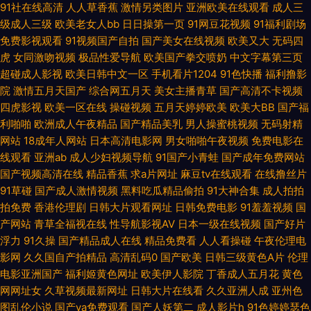
级床上大片 先锋资源天堂av 亚洲无码天堂网 91tv福利 91豆花视频免费在线
91社在线高清
人人草香蕉
激情另类图片
亚洲欧美在线观看
成人三
级成人三级
欧美老女人bb
日日操第一页
91网豆花视频
91福利剧场
观看 操碰在线不卡 黄天堂av 蜜桃伊人久久 欧美性爱人人操 熟女wwwcn 影
免费影视观看
91视频国产自拍
国产美女在线视频
欧美又大
无码四
虎
女同激吻视频
极品性爱导航
欧美国产拳交喷奶
中文字幕第三页
音先锋看素人 91白丝美女视频 91大神最新地址 91入口免费观看 国产SUV精
超碰成人影视
欧美日韩中文一区
手机看片1204
91色快播
福利撸影
院
激情五月天国产
综合网五月天
美女主播青草
国产高清不卡视频
四虎影视
欧美一区在线
操碰视频
五月天婷婷欧美
欧美大BB
国产福
品一区 麻豆51 色五月福利导航 伊人东京热男人 中文字幕188 91超碰碰碰在
利啪啪
欧洲成人午夜精品
国产精品美乳
男人操蜜桃视频
无码射精
网站
18成年人网站
日本高清电影网
男女啪啪午夜视频
免费电影在
线 91色天堂 91网站在线入口 97页国产精品 久久精品高清免费视频 成人电影
线观看
亚洲ab
成人少妇视频导航
91国产小青蛙
国产成年免费网站
国产视频高清在线
精品香蕉
求a片网址
麻豆tv在线观看
在线撸丝片
Av网站 91在线免费观看地址 日韩欧美a片在线观看 五月丁香色图 夜间肏屄
91草碰
国产成人激情视频
黑料吃瓜精品偷拍
91大神合集
成人拍拍
拍免费
香港伦理剧
日韩大片观看网址
日韩免费电影
91羞羞视频
国
免费 51性情网网站 91豆花成人视频 成人毛片网 黑丝AV 久久看久久 日本成
产网站
青草全福视在线
性导航影视AV
日本一级在线视频
国产好片
浮力
91久操
国产精品成人在线
精品免费看
人人看操碰
午夜伦理电
人在线观看一区 在线观看淫藏漫阁入口 91抖音官网 91玖玖 91视频首页入口
影网
久久国自产拍精品
高清乱码0
国产欧美
日韩三级黄色A片
伦理
电影亚洲国产
福利姬黄色网址
欧美伊人影院
丁香成人五月花
黄色
超碰9人妻 亚洲一区二区蜜桃 91噜在线观看 www久久最新 豆花二区 久槽影
网网址女
久草视频最新网址
日韩大片在线看
久久亚洲人成
亚州色
图乱伦小说
国产va免费观看
国产人妖第二
成人影片h
91色婷婷瑟色