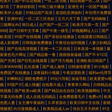
伦黄片
|
国产91豆花视频
|
一区二区导航
|
精品视频一区二区
|
国产
第1页
|
丁香婷婷影院
|
中韩三级片播放
|
亚洲无卡
|
一区国产视频
|
欧美伊人电影
|
91精品国产高清
|
老湿机亚洲福利
|
年伦理片免费观
看
|
亚洲91色
|
一区二区三区色欲
|
五月六月丁香
|
国产无码啪啪
|
三级网址AV
|
韩日成人
|
自产国产一区二区
|
欧美浮力第一页
|
国产
999
|
国产日韩中文字幕
|
国产午夜一级毛
|
91视频网址入口
|
国产
欧美国
|
91国产在线视频
|
国产原创在线播放
|
在线观看日韩精品
|
成人影视网
|
日韩电影免费播放
|
午夜综合福利视频
|
人妻少妇精品
视
|
国产在线高清视频
|
亚洲一卡二区在线
|
日本高清一本视频
|
最
新黄色毛片网址
|
国产精品鲁一鲁
|
很很很肏逼碰
|
国产不卡123
|
国产另类
|
国产巨乳在线观看
|
国产浮力视频
|
亚洲欧美日韩国产
|
日本WWW视
|
乱伦直播
|
国产成人激情
|
日韩激情爱爱
|
91小电影
|
免费国产在线播放
|
深夜福利小视频
|
午夜寂寞欧美
|
福利av伦理导
航
|
91蝌蚪乱
|
潮喷免费图片
|
91玩污导航
|
操逼导航
|
欧美爱爱tv视
频
|
91国产片
|
成人情趣
|
在线看片成人
|
青青草久网站
|
日韩精品在
线视频
|
国产欧美va欧美
|
国产精品自在自拍
|
欧美视频网站
|
中文
字幕无码免费
|
成人在线无码精品
|
全免费观看毛片
|
免费v片
|
欧美
色图人妻
|
女主播午夜福利
|
久草资源在
|
欧美日韩中文在线
|
射精
视频黄
|
向日葵视频成人
|
欧美精品成人av
|
综合五月天婷婷
|
91主