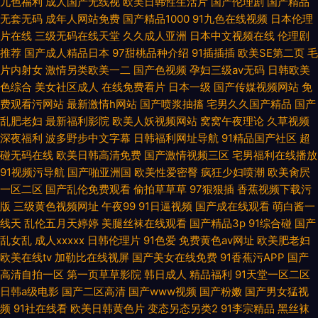
九色福利
成人国产无线视
欧美日韩性生活片
国产伦理剧
国产精品
无套无码
成年人网站免费
国产精品1000
91九色在线视频
日本伦理
片在线
三级无码在线天堂
久久成人亚洲
日本中文视频在线
伦理剧
推荐
国产成人精品日本
97甜桃品种介绍
91插插插
欧美SE第二页
毛
片内射女
激情另类欧美一二
国产色视频
孕妇三级av无码
日韩欧美
色综合
美女社区成人
在线免费看片
日本一级
国产传媒视频网站
免
费观看污网站
最新激情h网站
国产喷浆抽搐
宅男久久国产精品
国产
乱肥老妇
最新福利影院
欧美人妖视频网站
窝窝午夜理论
久草视频
深夜福利
波多野步中文字幕
日韩福利网址导航
91精品国产社区
超
碰无码在线
欧美日韩高清免费
国产激情视频三区
宅男福利在线播放
91视频污导航
国产啪亚洲国
欧美性爱密臀
疯狂少妇喷潮
欧美肏屄
一区二区
国产乱伦免费观看
偷拍草草草
97狠狠插
香蕉视频下载污
版
三级黄色视频网址
午夜99
91日逼视频
国产成在线观看
萌白酱一
线天
乱伦五月天婷婷
美腿丝袜在线观看
国产精品3p
91综合碰
国产
乱女乱
成人xxxxx
日韩伦理片
91色爱
免费黄色av网址
欧美肥老妇
欧美在线tv
加勒比在线视屏
国产美女在线免费
91香蕉污APP
国产
高清自拍一区
第一页草草影院
韩日成人
精品福利
91天堂一区二区
日韩a级电影
国产二区高清
国产www视频
国产粉嫩
国产男女猛视
频
91社在线看
欧美日韩黄色片
变态另态另类2
91李宗精品
黑丝袜