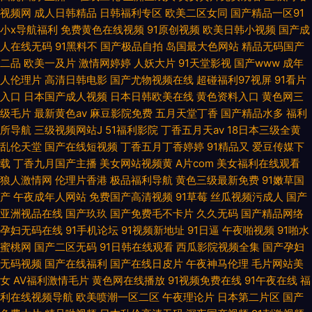
视频网
成人日韩精品
日韩福利专区
欧美二区女同
国产精品一区91
小x导航福利
免费黄色在线视频
91原创视频
欧美日韩小视频
国产成
人在线无码
91黑料不
国产极品自拍
岛国最大色网站
精品无码国产
二品
欧美一及片
激情网婷婷
人妖大片
91天堂影视
国产www
成年
人伦理片
高清日韩电影
国产尤物视频在线
超碰福利97视屏
91看片
入口
日本国产成人视频
日本日韩欧美在线
黄色资料入口
黄色网三
级毛片
最新黄色av
麻豆影院免费
五月天堂丁香
国产精品水多
福利
所导航
三级视频网站J
51福利影院
丁香五月天av
18日本三级全黄
乱伦天堂
国产在线短视频
丁香五月丁香婷婷
91精品又
爱豆传媒下
载
丁香九月国产主播
美女网站视频黄
A片com
美女福利在线观看
狼人激情网
伦理片香港
极品福利导航
黄色三级最新免费
91嫩草国
产
午夜成年人网站
免费国产高清视频
91草莓
丝瓜视频污成人
国产
亚洲视品在线
国产玖玖
国产免费毛不卡片
久久无码
国产精品网络
孕妇无码在线
91手机论坛
91视频新地址
91日逼
午夜啪视频
91啪水
蜜桃网
国产二区无码
91日韩在线观看
西瓜影院视频全集
国产孕妇
无码视频
国产在线福利
国产在线日皮片
午夜神马伦理
毛片网站美
女
AV福利激情毛片
黄色网在线播放
91视频免费在线
91午夜在线
福
利在线视频导航
欧美喷潮一区二区
午夜理论片
日本第二片区
国产