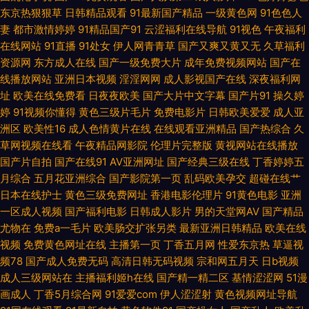
院 免费三级成人网址 青娱乐国产十区 日韩一级TV 亚洲性在线 97成人资源
东京热狠狠草
日韩精品观看
91最新国产精品
一级黄色网
91色色人
妻
都市激情婷婷
91精品国产91
云涩福利在线导航
91视色
午夜福利
站护士 国产熟女91 久久品精人 欧美伦15P 先锋无码中文 在线观看你懂得 91
在线网站
91直播
91处女
伊人网青青草
国产又爽又黄又无
久草福利
资源网
东方成人在线
国产一级免费大片
成年免费视频网站
国产在
鲁视频 白浆AV导航 国产熟女日逼视频一区 色综日韩视频 综合涩久久 91探花
线播放网站
亚洲日本视频
淫淫网网
成人影视国产在线
深夜福利网
址
欧美在线免费看
日夜夜欧美
国产大片中文字幕
国产片91
操久婷
在线观 AV不卡电影网站 国产91色在线观看 老司机成人福利导航 日韩无码不
婷
91视频你懂得
黄色三级片毛片
免费电影片
日韩欧美爱爱
成人亚
洲区
欧美性16
成人色情黄片在线
在线观看亚洲精品
国产热综合
久
卡性爱电影 香蕉视频abb 91无码福利视频 第一福利网站 久久精品网一区 欧
草网视频在线看
午夜精品网影院
伦理片完整版
黄视网站在线播放
国产片自拍
国产在线91
AV亚洲网址
国产经典三级在线
丁香婷婷五
美色久精品 日韩无码无卡 午夜福利视频站 尤物视频91 91福利视频广场 91社
月综合
五月花亚洲综合
国产影院第一页
乱码欧美孕交
超碰在线艹
日本在线护士
黄色三级免费网址
香港电影伦理片
91黄色电影
亚洲
一区成人视频
国产福利电影
日韩成人影片
男的天堂网AV
国产精品
永久入口 日本在线不卡一区 伊人大香蕉婷婷 91麻豆蜜桃草莓社区 91污网站
尤物在
免费a一毛片
欧美肠交扩张另类
最新亚洲日韩精品
欧美在线
视频
免费黄色网址在线
主播第一页
丁香五月网
性爱东京热
草逼视
www久久色com 东方影库四虎8848 激情六月天婷婷 另类春色校园亚洲国
频78
国产成人免费无码
高清日韩无码视频
宗和网五月天
日b视频
成人三级网站在
主播福利姬h在线
国产精一精二区
基情涩涩网
51漫
产 影音先锋a级片 91自拍大学生 精品成人中出国产 蜜桃网五月天 人妻无码
画成人
丁香5月综合网
91爱爱com
伊人涩涩射
黄色视频网址导航