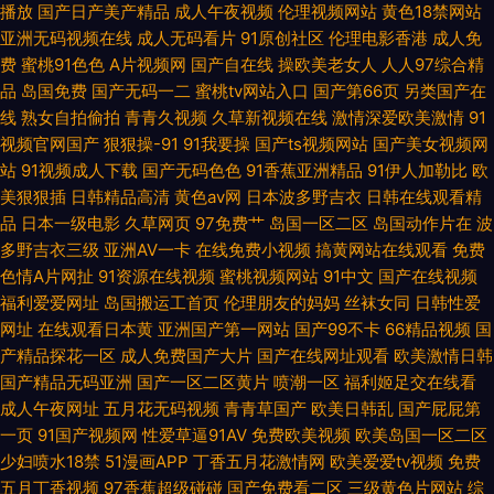
播放
国产日产美产精品
成人午夜视频
伦理视频网站
黄色18禁网站
三级网址国产 伊人院入口一二三 成人精品av 日本色图一本道 91porn蝌蚪
亚洲无码视频在线
成人无码看片
91原创社区
伦理电影香港
成人免
费
蜜桃91色色
A片视频网
国产自在线
操欧美老女人
人人97综合精
91人妻人人操人人 福利AV网站 久操视频在线观看 青青草人与兽资源站 先锋
品
岛国免费
国产无码一二
蜜桃tv网站入口
国产第66页
另类国产在
线
熟女自拍偷拍
青青久视频
久草新视频在线
激情深爱欧美激情
91
资源亚洲无码 91传媒免费网站 91视频入口福利姬 大香蕉综合色网 九1网页
视频官网国产
狠狠操-91
91我要操
国产ts视频网站
国产美女视频网
站
91视频成人下载
国产无码色色
91香蕉亚洲精品
91伊人加勒比
欧
成人 欧美综合在线123 先锋AV资源网 91传媒蜜桃传媒 91手机在线视频观看
美狠狠插
日韩精品高清
黄色av网
日本波多野吉衣
日韩在线观看精
品
日本一级电影
久草网页
97免费艹
岛国一区二区
岛国动作片在
波
伪娘色情 91私拍 成人午夜福利视频网 日韩成人黄色免费av 亚洲自蔚 91黄色
多野吉衣三级
亚洲AV一卡
在线免费小视频
搞黄网站在线观看
免费
色情A片网扯
91资源在线视频
蜜桃视频网站
91中文
国产在线视频
在线观看 草豆网资源福利 美日欧一本道 五月国产精品久久 91超碰在线成人
福利爱爱网址
岛国搬运工首页
伦理朋友的妈妈
丝袜女同
日韩性爱
网址
在线观看日本黄
亚洲国产第一网站
国产99不卡
66精品视频
国
蝌蚪 91网址在线观看视频 福利片偷拍二区 久久超碰人人操
产精品探花一区
成人免费国产大片
国产在线网址观看
欧美激情日韩
国产精品无码亚洲
国产一区二区黄片
喷潮一区
福利姬足交在线看
成人午夜网址
五月花无码视频
青青草国产
欧美日韩乱
国产屁屁第
一页
91国产视频网
性爱草逼91AV
免费欧美视频
欧美岛国一区二区
少妇喷水18禁
51漫画APP
丁香五月花激情网
欧美爱爱tv视频
免费
五月丁香视频
97香蕉超级碰碰
国产免费看二区
三级黄色片网站
综