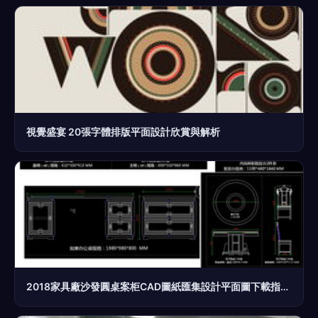
視覺盛宴 20張字體排版平面設計欣賞與解析
2018家具廠沙發圓桌案柜CAD圖紙匯集設計平面圖下載指南——編號17123586平面設計解析