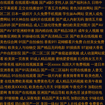
在线观看
在线观看h视频
国产a级0
变性人妖
国产福利永久
日韩中
文字幕观看
足交在线播放91
丁香五月色网站
黄色3级抢网站
国产一
久久 传媒在线入口免费 激情小说亚洲视频网站 深爱激情海角社区 午夜福利
区二区
日本一级婬片
久久免费手机视频
学生妹Av网站
亚洲人成免
费网站
91大神自拍
福利片在线观看
国产成人内射无码
激情五月极
导航网 狠狠美乳插 欧美日韩成人国产 日韩性爱全网址 污污色色的视频在线
品婷婷
国产剧情精品
成人三级伦理免费
偷怕欧美亚州图片
国产AV
国产AV
97亚洲精华液
国内精自线
国产精品3级片
成年女人视频
狠
看 91不用下载 91精选足胶黄色视频 91免费在线观看网站 91网页免费在线观
狠撸亚洲欧美
91操碰在线
国产高清精品二区
国产欧美在线视频
欧
美色综合网
91国产自拍偷拍
香蕉911
花蝴蝶看片免费
白丝美女免费
看 五月婷婷激情网 先锋影音资源玖玖AV 在线观看片a不卡 91换妻 91免费在
网站
欧美女人与动物交
国产精品无码电影
91插插库
97超碰大香蕉
户外自慰影院
国产一区二区二区
国产偷窥盗摄视频
成人动漫网站观
线看 91丝袜拍拍 91香蕉视频亚洲最新 av在线不卡影院 AV无码波多野 95超
看
欧美第一页夜夜
91成人精品视频
蜜桃爱爱视频
乱伦熟女五月天
91香蕉视
福利在线视频直播
一区xxxxx
岛国大片免费视频
一道日本
亚洲香蕉
国产91高清精品
国产一区二区福利
伦理在线播放
人妻无
碰人人爱 东方avsss 丁香网五月 国内肏屄在线 极品影院 国产一卡二卡成人
码精品
91自拍在线观看
国产一级片内射
夜夜骑青青草
欧美色图人
妻
在线免费欧美视频
免费黄色毛片
成人精品无码视频
欧美午夜极
内射无码高清 91抖音在线观看 欧日韩成人在线视频 午夜福利电影一区二区
品
性欧美ⅩⅩⅩⅩ乱
欧美色色六月天
91影视网
午夜伦不卡
加勒比性
爱网
青草国产在线视频
亚洲国产精品导航
欧美色淫
波多野结依电
午夜少妇成人导航 51福利视频 91N在线视频 91大神日韩无码 91传媒体 91n
影
91狠狠撸
成人深夜电影
精品国产美女剃毛
加勒比熟女
91碰在线
欧美裸模
萌白酱国产一区
美国一级AV
国产人在线成免费
免费黄色