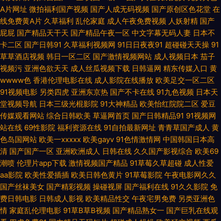
激情 在线加勒比av 色综合欧美 av在线资源电影 91a视频在线 91精品熟妇视
A片网址
微拍福利国产视频
国产人成无码视频
国产原创区色花堂
在
线免费黄A片
久草福利
乱伦家庭
成人午夜免费视频
人妖射精
国产
频 91新人xh98hx新作 91超碰资源总站 91小仙女思妍 91网站草 AV加勒日欧
屁屁
国产精品天干天
国产精品午夜一区
中文字幕无码人妻
日本不
卡二区
国产日韩91
久草福利视频网
91日日夜夜91
超碰碰天天操
91
www页网页在线观看 狠狠草网站 黄色二级特片 狠狠撸综合 久草在线资源
草草酒店视频
韩日一区二区
国产激情视频网站
成人视频日本
茄子
视频污
亚洲色欲天天
成人丝瓜视频下载
日韩逼网
精东传媒入口
黄
蜜桃网A片免费看 欧洲香蕉av电影 人妻黄址 色九九中文综合 日韩亚色五码
wwww色
香港伦理电影在线
成人影院在线播放
欧美足交一区二区
91视频电影
另类四虎
亚洲东京热
国产不卡在线
91九色视频
日本天
亚洲色图90p 91av青青青 91国产白丝 91黄色操逼网站 91国产原创大香蕉
堂视频导航
日本三级光棍影院
91大神精品
欧美怡红院院二区
爱豆
传媒观看网站
综合日韩欧美
草逼网首页
国产日韩精品91
91视频网
91视频9999 91小视频在线观看 91网址导航 Av午夜蜜桃传媒软件 国产视频
站在线
69性影院
福利资源在线
91自拍最新网址
青青草国产成人
黄
色岛国网站
欧美一xxxxx
欧美gayv
91色情激情网
中国韩国日本高
99 韩国福利一区二区 精品婷婷香蕉久久网 久久国产熟女精品 日本成人在线
清
国产国产一区
亚洲欧洲成人
日韩在线
久久国产影视综合
欧美69
潮喷
伦理片app下载
激情视频国产精品
91草莓久草超碰
成人性爱
观看一区 天堂色淫v网站 五月婷婷六月花 亚洲国产精品黄色 91草逼视频网
aa影院
欧美性爱插插
欧美日韩色黄片
91草莓影院
午夜电影网久久
国产丝袜美女
国产精彩视频
操碰视屏
国产福利在线
91久久影院
免
91精东黄色 91最新发布 爱草超碰人人网 国产精久久 久久草视频福利 久久青
费日韩电影
日韩成人影视
欧美精品性交
午夜宅男免费
另类亚洲色
情
家庭乱伦理电影
91草B草B视频
国产精品熟女一
国产巨乳在线观