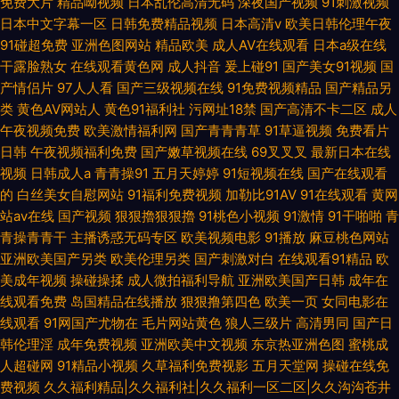
免费大片
精品呦视频
日本乱伦高清无码
深夜国产视频
91刺激视频
日本中文字幕一区
日韩免费精品视频
日本高清v
欧美日韩伦理午夜
91碰超免费
亚洲色图网站
精品欧美
成人AV在线观看
日本a级在线
干露脸熟女
在线观看黄色网
成人抖音
爰上碰91
国产美女91视频
国
产情侣片
97人人看
国产三级视频在线
91免费视频精品
国产精品另
类
黄色AV网站人
黄色91福利社
污网址18禁
国产高清不卡二区
成人
午夜视频免费
欧美激情福利网
国产青青青草
91草逼视频
免费看片
日韩
午夜视频福利免费
国产嫩草视频在线
69叉叉叉
最新日本在线
视频
日韩成人a
青青操91
五月天婷婷
91短视频在线
国产在线观看
的
白丝美女自慰网站
91福利免费视频
加勒比91AV
91在线观看
黄网
站av在线
国产视频
狠狠擼狠狠擼
91桃色小视频
91激情
91干啪啪
青
青操青青干
主播诱惑无码专区
欧美视频电影
91播放
麻豆桃色网站
亚洲欧美国产另类
欧美伦理另类
国产刺激对白
在线观看91精品
欧
美成年视频
操碰操揉
成人微拍福利导航
亚洲欧美国产日韩
成年在
线观看免费
岛国精品在线播放
狠狠撸第四色
欧美一页
女同电影在
线观看
91网国产尤物在
毛片网站黄色
狼人三级片
高清男同
国产日
韩伦理淫
成年免费视频
亚洲欧美中文视频
东京热亚洲色图
蜜桃成
人超碰网
91精品小视频
久草福利免费视影
五月天堂网
操碰在线免
费视频
久久福利精品|久久福利社|久久福利一区二区|久久沟沟苍井