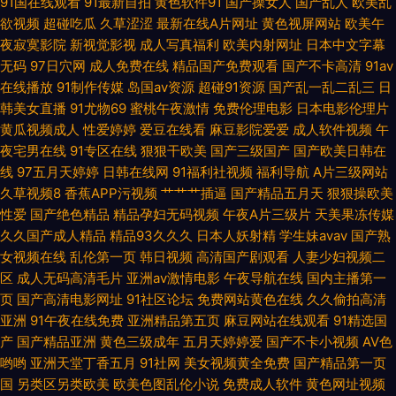
91国在线观看
91最新自拍
黄色软件91
国产操女人
国产乱人
欧美乱
久久中文字幕 婷婷五月天se 91超在线视频公开 91在线国内 老湿机导航 精东
欲视频
超碰吃瓜
久草涩涩
最新在线A片网址
黄色视屏网站
欧美午
夜寂寞影院
新视觉影视
成人写真福利
欧美内射网址
日本中文字幕
AV 91色花堂 亚洲欧洲成人在线 青青操社区 吃瓜黑料在线麻烦 黑丝诱惑国产
无码
97日穴网
成人免费在线
精品国产免费观看
国产不卡高清
91av
在线播放
91制作传媒
岛国av资源
超碰91资源
国产乱一乱二乱三
日
欧美变态肛交 日日干日日操电影导航 91女同福利 国产91在线视频看看 欧美
韩美女直播
91尤物69
蜜桃午夜激情
免费伦理电影
日本电影伦理片
黄瓜视频成人
性爱婷婷
爱豆在线看
麻豆影院爱爱
成人软件视频
午
日韩成人精品 色哟哟欧美专区 伊人久久青青草大香蕉 91天堂网址 波多野结
夜宅男在线
91专区在线
狠狠干欧美
国产三级国产
国产欧美日韩在
线
97五月天婷婷
日韩在线网
91福利社视频
福利导航
A片三级网站
衣磁力链接 日韩伦理 91福利导航网站 91自摸 97人妻人人射 黑丝在线喷水播
久草视频8
香蕉APP污视频
艹艹艹插逼
国产精品五月天
狠狠操欧美
性爱
国产绝色精品
精品孕妇无码视频
午夜A片三级片
天美果冻传媒
放 蜜桃网五月天 日韩福利一区 1024美女视频 91入口在线观看 99成人国产
久久国产成人精品
精品93久久久
日本人妖射精
学生妹avav
国产熟
女视频在线
乱伦第一页
韩日视频
高清国产剧观看
人妻少妇视频二
精品视频 欧美日韩三级网址 影音先锋亚洲电影18 92看看福利视频 大香蕉
区
成人无码高清毛片
亚洲av激情电影
午夜导航在线
国内主播第一
页
国产高清电影网址
91社区论坛
免费网站黄色在线
久久偷拍高清
9999 精东影视导航 俺也去激情网 色呦呦丁香十月 a片污在线国产精品 韩日
亚洲
91午夜在线免费
亚洲精品第五页
麻豆网站在线观看
91精选国
产
国产精品亚洲
黄色三级成年
五月天婷婷爱
国产不卡小视频
AV色
AV一本 人妻福利95 亚洲不卡a 天天干天天上 成人国外av 狼人干99大香蕉
哟哟
亚洲天堂丁香五月
91社网
美女视频黄全免费
国产精品第一页
国
另类区另类欧美
欧美色图乱伦小说
免费成人软件
黄色网址视频