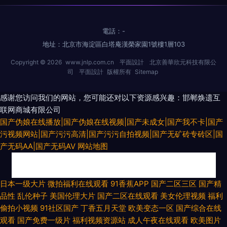
電話：-
地址：北京市海淀區白塔庵漢榮家園1號樓1層103
Copyright © 2026
www.jnlp.com.cn
平面設計
北京善華欣元科技有限公
司
平面設計
版權所有
Sitemap
感谢您访问我们的网站，您可能还对以下资源感兴趣：邯郸焕遗互
联网商城有限公司
国产伪娘在线播放|国产伪娘在线视频|国产未成女|国产我不卡|国产
污视频网站|国产污污高清|国产污污自拍视频|国产无矿砖专砖区|国
产无码AA|国产无码AV
网站地图
91狼友视频 91破解版免费官网入口 日韩九七 亚洲东方aV色图 国产福利导视
日本一级大片
微拍福利在线观看
91香蕉APP
国产二区三区
国产精
品性
乱伦种子
美国伦理大片
国产二区在线观看
美女伦理视频
福利
频导航 免费在线观看色色网站 青青草原综合网 五月花电影av 影音先锋资源
偷拍小视频
91社区国产
丁香五月天堂
欧美变态一区
国产综合在线
观看
国产免费一级片
福利视频资源站
成人午夜在线观看
欧美图片
乱 91婷婷西瓜 亚洲欧洲成人在线 久久不卡网站 一本道色导航 91超碰 97热