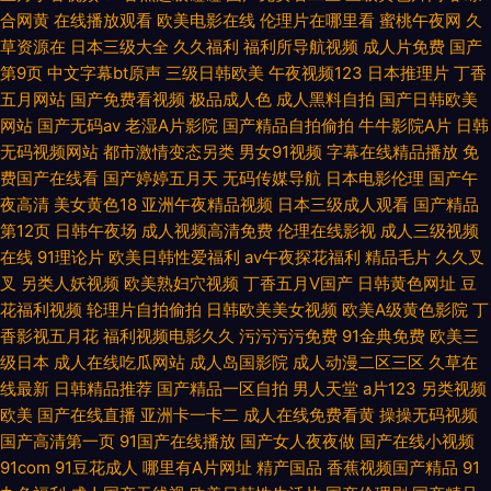
合网黄
在线播放观看
欧美电影在线
伦理片在哪里看
蜜桃午夜网
久
草资源在
日本三级大全
久久福利
福利所导航视频
成人片免费
国产
第9页
中文字幕bt原声
三级日韩欧美
午夜视频123
日本推理片
丁香
五月网站
国产免费看视频
极品成人色
成人黑料自拍
国产日韩欧美
网站
国产无码av
老湿A片影院
国产精品自拍偷拍
牛牛影院A片
日韩
无码视频网站
都市激情变态另类
男女91视频
字幕在线精品播放
免
费国产在线看
国产婷婷五月天
无码传媒导航
日本电影伦理
国产午
夜高清
美女黄色18
亚洲午夜精品视频
日本三级成人观看
国产精品
第12页
日韩午夜场
成人视频高清免费
伦理在线影视
成人三级视频
在线
91理论片
欧美日韩性爱福利
av午夜探花福利
精品毛片
久久叉
叉
另类人妖视频
欧美熟妇穴视频
丁香五月V国产
日韩黄色网址
豆
花福利视频
轮理片自拍偷拍
日韩欧美美女视频
欧美A级黄色影院
丁
香影视五月花
福利视频电影久久
污污污污免费
91金典免费
欧美三
级日本
成人在线吃瓜网站
成人岛国影院
成人动漫二区三区
久草在
线最新
日韩精品推荐
国产精品一区自拍
男人天堂
a片123
另类视频
欧美
国产在线直播
亚洲卡一卡二
成人在线免费看黄
操操无码视频
国产高清第一页
91国产在线播放
国产女人夜夜做
国产在线小视频
91com
91豆花成人
哪里有A片网址
精产国品
香蕉视频国产精品
91