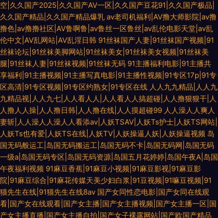
空|久久国产2025|久久国产AV一区|久久国产豆花91|久久国产极品|
久久国产精品|久久国产精品爆乳
av老司机福利|AV撸大师影院|av撸
撸色|av撸撸社区|AV鲁啊鲁|av鲁丝一区鲁丝|av乱伦电影天堂|av乱
伦中文|AV乱网站|AV乱淫日韩
91丝袜国产人妻|91丝袜国产视频|91
丝袜论坛|91丝袜美脚网站|91丝袜美女|91丝袜美女视频|91丝袜美
腿|91丝袜人妻|91丝袜视频|91丝袜无码
91主播福利电影|91主播共
享福利|91主播视频|91主播写真电影|91主播性视频|91专区17p|91专
区高清|91专区视频|91专区约熟女|91专区在线
人人九九精品|人人九
九精品视|人人九七|人人看人人|人人看人人搞超碰|人人撸狠狠干|人
人撸人人操|人人撸日韩|人人撸在线|人人摸超碰99
人人澡人人爽人
妻斩|人人澡人人澡人人看添av|人妖TSAV|人妖Ts护士|人妖TS网站|
人妖Ts也有爱|人妖TS在线|人妖TV|人妖操逼人妖|人妖操逼视频
岛
国无码般运工|岛国无码搬运工|岛国无码不卡|岛国无码网|岛国无码
一级a|岛国无码专区|岛国无码资源|岛国五月花婷婷|岛国午夜A|岛国
午夜福利视频
91麻豆香蕉|91麻豆小视频|91麻豆影视|91麻豆影
院|91麻豆综合|91麻花传媒天美少妇白浆|91豆视频|91嘛豆视频|91
猫先生在线|91猫先生在线8av
国产女同性恋电影|国产女同在线观
看|国产女在线观看|国产女主播|国产女主播视频|国产女主播一区|国
产女主播直播|国产女主播自拍|国产女子裸露网站|国产欧国产精品