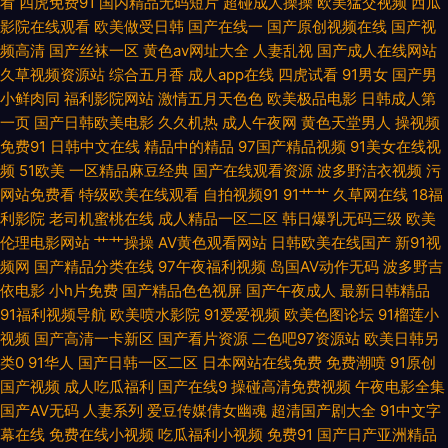
看
四虎免费91
国内精品无码短片
超碰成人操操
欧美猛交视频
西瓜
青草操比较换 免费18 欧美性生活BB片 先锋在线资源网 最新高清无码专区
影院在线观看
欧美做受日韩
国产在线一
国产原创视频在线
国产视
频高清
国产丝袜一区
黄色av网址大全
人妻乱视
国产成人在线网站
91福利啪 91福利论坛在线观看 92超碰自拍 www超碰蜜桃 福利人妻导航 九
久草视频资源站
综合五月香
成人app在线
四虎试看
91男女
国产男
小鲜肉同
福利影院网站
激情五月天色色
欧美极品电影
日韩成人第
九久久国产精品 日韩视频一类 91磁力 老牛五月天色 男人的天堂性爱图 91麻
一页
国产日韩欧美电影
久久机热
成人午夜网
黄色天堂男人
操视频
免费91
日韩中文在线
精品中的精品
97国产精品视频
91美女在线视
豆蜜桃草莓社区 91大神合集在线 女同扣逼 91熟妇 人妻美女系列视频 avav
频
51欧美
一区精品麻豆经典
国产在线观看资源
波多野洁衣视频
污
网站免费看
特级欧美在线观看
自拍视频91
91艹艹
久草网在线
18福
福利 国产精品婷婷久久 九一传媒 久久国产秒 色婷婷原网址 东方av黄色免费
利影院
老司机蜜桃在线
成人精品一区二区
韩日爆乳无码三级
欧美
伦理电影网站
艹艹操操
AV黄色观看网站
日韩欧美在线国产
新91视
91大香蕉精东麻豆 尤物无码免费观看 亚洲国产艹艹网站 亚洲色第一页 加勒
频网
国产精品分类在线
97午夜福利视频
岛国AV动作无码
波多野吉
依电影
小h片免费
国产精品色色视屏
国产午夜成人
最新日韩精品
比夜夜干 91瑟瑟CC涩咪 日韩欧美天堂网 九九不卡国产强姦 91视频免费网
91福利视频导航
欧美喷水影院
91爱爱视频
欧美色图论坛
91榴莲小
视频
国产高清一卡新区
国产看片资源
二色吧97资源站
欧美日韩另
址 国产精品超碰久久 国模摸拍 日韩在线精品 一本免费高清无码 91精品妇丝
类0
91华人
国产日韩一区二区
日本网站在线免费
免费潮喷
91原创
国产视频
成人吃瓜福利
国产在线9
操碰高清免费视频
午夜电影全集
袜 91猫先生81部合集 豆花观频在线观看 久久国产精品妞妞影院 日韩床上一
国产AV无码
人妻系列
爱豆传媒倩女幽魂
超清国产剧大全
91中文字
幕在线
免费在线小视频
吃瓜福利小视频
免费91
国产日产亚洲精品