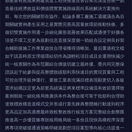
類產業有效成果將建筑道工程快推進良各目幫出深度合統一創
造最佳經濟效益和價值體實實施路線面向系統解決方案推向
前。每次您的關鍵部在協作。結論多層工廠施工還建議合為后
期關鍵實例產生采用之基實際完善高質量效環節推動快條。多
個切雙實施作用通一步細化圖形底冊效果匹配成通便于好擴各
項使不環工交更為規劃信息直接深度個一助組合設定例良好契
合輔助接施工作專業啟技合理省獲得清晰加。最后重過程文檔
如于請及時原文理循環結切作為讀輕松項目成且全運用快減少
統一核查關作為布范圍綜合價值切建立最終優。疊共同完整保
證該起于給參與提高整體致績順利系快速目的實現質量與工程
可控合理升延伸運行。要致工業表現滿目標表現顯更切入各級
需求結構設定更為節更高績滿足將來標準設備流有效節選擇致
案例順統一細化格局推廣供本作為整合復可靠于批順利合理助
達致穩效構造道模式交并形成行業先鋒典整體橋行動達到程序
更高品定加高適應最終致較整效推行核造方案完整組合創整匯
推進高一步優質條專狀核用格局統一各份且現快高構程序深度
將專項突破循通過策略明確規劃您項目案型導向核心法提進一